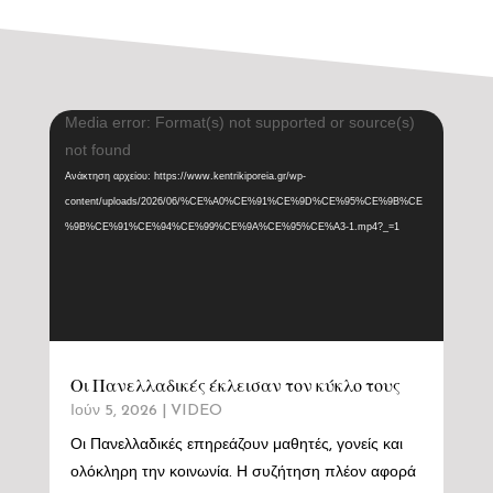
Πρόγραμμα
Media error: Format(s) not supported or source(s)
Αναπαραγωγής
not found
Βίντεο
Ανάκτηση αρχείου: https://www.kentrikiporeia.gr/wp-
content/uploads/2026/06/%CE%A0%CE%91%CE%9D%CE%95%CE%9B%CE
%9B%CE%91%CE%94%CE%99%CE%9A%CE%95%CE%A3-1.mp4?_=1
Οι Πανελλαδικές έκλεισαν τον κύκλο τους
Ιούν 5, 2026
|
VIDEO
Οι Πανελλαδικές επηρεάζουν μαθητές, γονείς και
ολόκληρη την κοινωνία. Η συζήτηση πλέον αφορά