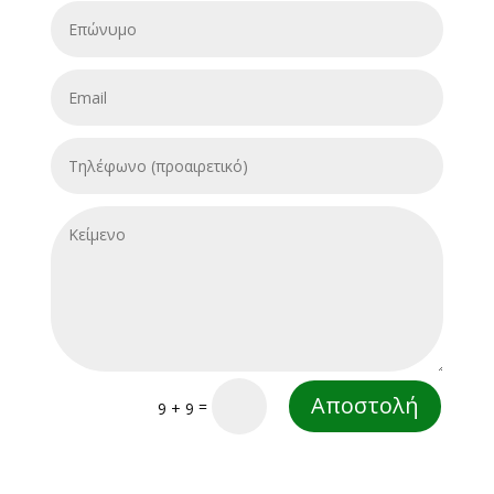
Αποστολή
=
9 + 9