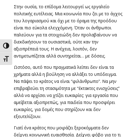
Στην ουσία, το επίδομα λειτουργεί ως εργαλείο
πολιτικής ευτέλειας. Μια κοινωνία που ζει με το άγχος
του λογαριασμού και όχι με το όραμα της προόδου
είναι πιο εύκολα ελεγχόμενη. Όταν οι άνθρωποι
παλεύουν για τα στοιχειώδη δεν προλαβαίνουν να
διεκδικήσουν τα ουσιαστικά, ούτε καν την
Εναλλαγή Υψηλής Αντίθεσης
αξιοπρέπειά τους. Η ανέχεια, λοιπόν, δεν
αντιμετωπίζεται αλλά συντηρείται… με δόσεις.
Εναλλαγή Μεγέθους Γραμμάτων
Ωστόσο, αυτό που πραγματικά λείπει δεν είναι τα
χρήματα αλλά η βούληση να αλλάξει το υπόδειγμα.
Να πάψει το κράτος να είναι “φιλάνθρωπο”. Να μην
επιβραβεύει τη στασιμότητα με “έκτακτες ενισχύσεις”
αλλά να αρχίσει να χτίζει ευκαιρίες: για εργασία που
αμείβεται αξιοπρεπώς, για παιδεία που προσφέρει
ευκαιρίες, για δομές που στηρίζουν και δεν
εξευτελίζουν.
Γιατί ένα κράτος που μοιράζει ξεροκόμματα δεν
δείχνει κοινωνική ευαισθησία. Δείχνει φόβο για το τι