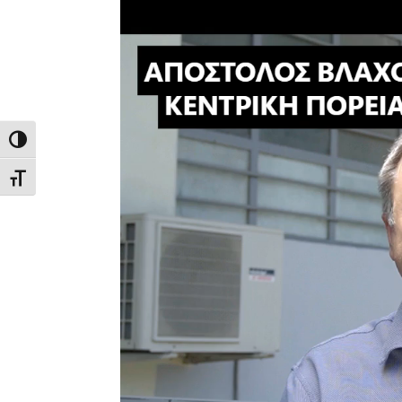
Εναλλαγή Υψηλής Αντίθεσης
Εναλλαγή Μεγέθους Γραμμάτων