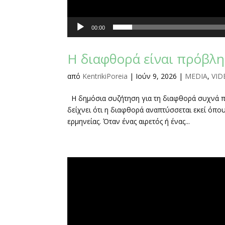
00:00
Η διαφθορά είναι πρόβλη
από
KentrikiPoreia
|
Ιούν 9, 2026
|
MEDIA
,
VID
Η δημόσια συζήτηση για τη διαφθορά συχνά πε
δείχνει ότι η διαφθορά αναπτύσσεται εκεί όπου
ερμηνείας. Όταν ένας αιρετός ή ένας...
Πρόγραμμα
Αναπαραγωγής
Βίντεο