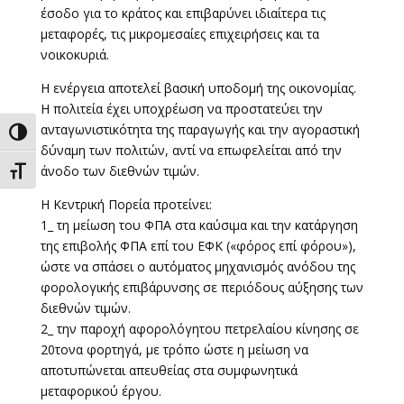
έσοδο για το κράτος και επιβαρύνει ιδιαίτερα τις
μεταφορές, τις μικρομεσαίες επιχειρήσεις και τα
νοικοκυριά.
Η ενέργεια αποτελεί βασική υποδομή της οικονομίας.
Η πολιτεία έχει υποχρέωση να προστατεύει την
ανταγωνιστικότητα της παραγωγής και την αγοραστική
Εναλλαγή Υψηλής Αντίθεσης
δύναμη των πολιτών, αντί να επωφελείται από την
άνοδο των διεθνών τιμών.
Εναλλαγή Μεγέθους Γραμμάτων
Η Κεντρική Πορεία προτείνει:
1_ τη μείωση του ΦΠΑ στα καύσιμα και την κατάργηση
της επιβολής ΦΠΑ επί του ΕΦΚ («φόρος επί φόρου»),
ώστε να σπάσει ο αυτόματος μηχανισμός ανόδου της
φορολογικής επιβάρυνσης σε περιόδους αύξησης των
διεθνών τιμών.
2_ την παροχή αφορολόγητου πετρελαίου κίνησης σε
20τονα φορτηγά, με τρόπο ώστε η μείωση να
αποτυπώνεται απευθείας στα συμφωνητικά
μεταφορικού έργου.