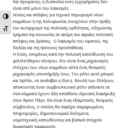
Και προφανώς, η δυσκολία ενός εγχειρήματος δεν
είναι από μόνο του λαϊκισμός.
Λύσεις και απόψεις για τεχνικό περιορισμό νέων
Εναλλαγή Υψηλής Αντίθεσης
κομμάτων ή της πολυφωνίας ενισχύουν στην πράξη
τον αυταρχισμό της πολιτικής ορθότητας, οδηγώντας
Εναλλαγή Μεγέθους Γραμμάτων
τμήματα της κοινωνίας σε ακόμη πιο ακραίες πολιτικές
απόψεις και δράσεις. Ο λαϊκισμός του εφικτού, της
δειλίας και της ήσσονος προσπάθειας.
Η λύση, επομένως κατά την πολιτική κατεύθυνση του
φιλελεύθερου κέντρου, δεν είναι ένας μηχανισμός
ελέγχου των νέων κομμάτων αλλά ένας θεσμικός
μηχανισμός υποστήριξής τους. Τον ρόλο αυτό μπορεί
και πρέπει, να αναλάβει η ίδια η Βουλή των Ελλήνων,
αποκτώντας έναν συμβουλευτικό ρόλο απέναντι σε
όσα κόμματα έχουν ήδη καταθέσει ιδρυτική διακήρυξη
στον Άρειο Πάγο. Θα είναι ένας εξαιρετικός, θεσμικός
σύμβουλος, ο οποίος θα παρέχει τεκμηριωμένες
πληροφορίες, δημοσιονομικά δεδομένα,
νομοτεχνικές κατευθύνσεις και βασικά στοιχεία
διοικητικής εφαρμογής.